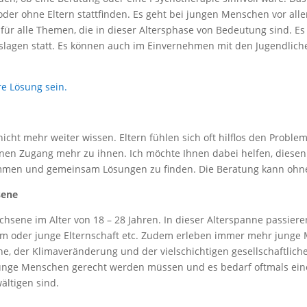
der ohne Eltern stattfinden. Es geht bei jungen Menschen vor all
 für alle Themen, die in dieser Altersphase von Bedeutung sind. Es 
slagen statt. Es können auch im Einvernehmen mit den Jugendlich
re Lösung sein.
 nicht mehr weiter wissen. Eltern fühlen sich oft hilflos den Proble
nen Zugang mehr zu ihnen. Ich möchte Ihnen dabei helfen, diesen
mmen und gemeinsam Lösungen zu finden. Die Beratung kann ohne 
sene
chsene im Alter von 18 – 28 Jahren. In dieser Alterspanne passie
ium oder junge Elternschaft etc. Zudem erleben immer mehr jung
ne, der Klimaveränderung und der vielschichtigen gesellschaftliche
nge Menschen gerecht werden müssen und es bedarf oftmals eine
ältigen sind.