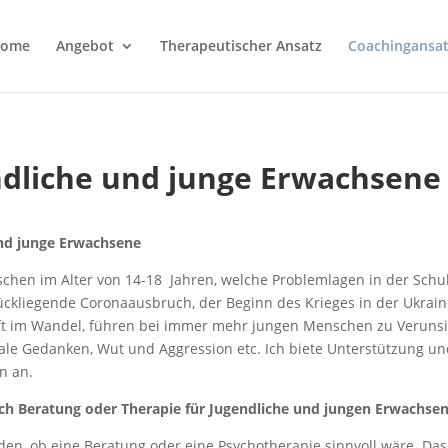
ome
Angebot
Therapeutischer Ansatz
Coachingansa
ndliche und junge Erwachsene
und junge Erwachsene
schen im Alter von 14-18 Jahren, welche Problemlagen in der Schul
kliegende Coronaausbruch, der Beginn des Krieges in der Ukraine,
ft im Wandel, führen bei immer mehr jungen Menschen zu Verunsi
dale Gedanken, Wut und Aggression etc. Ich biete Unterstützung un
n an.
ich Beratung oder Therapie für Jugendliche und jungen Erwachse
en, ob eine Beratung oder eine Psychotherapie sinnvoll wäre. Das 